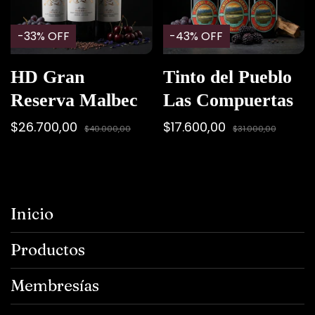
-
33
%
OFF
-
43
%
OFF
HD Gran
Tinto del Pueblo
Reserva Malbec
Las Compuertas
$26.700,00
$17.600,00
$40.000,00
$31.000,00
Inicio
Productos
Membresías