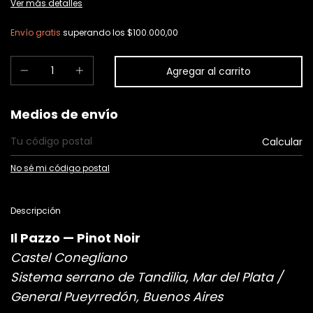
Ver más detalles
Envío gratis
superando los
$100.000,00
Entregas para el CP:
Medios de envío
Calcular
No sé mi código postal
Descripción
Il Pazzo — Pinot Noir
Castel Conegliano
Sistema serrano de Tandilia, Mar del Plata /
General Pueyrredón, Buenos Aires